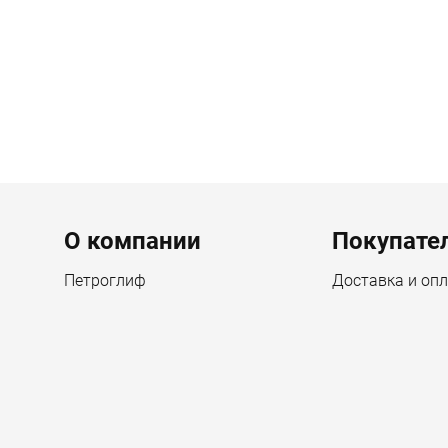
Menu footer
О компании
Покупате
Петроглиф
Доставка и оп